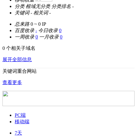
分类
根域无分类
分类排名
-
关键词
-
相关词
-
总来路
0 ~ 0
IP
百度收录
-
今日收录
0
一周收录
0
一月收录
0
0 个相关子域名
展开全部信息
关键词重合网站
查看更多
PC端
移动端
7天