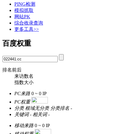
PING检测
模拟抓取
网站PK
综合收录查询
更多工具>>
百度权重
排名前后
来访数名
指数大小
PC来路
0 ~ 0
IP
PC权重
分类
根域无分类
分类排名
-
关键词
-
相关词
-
移动来路
0 ~ 0
IP
移动权重