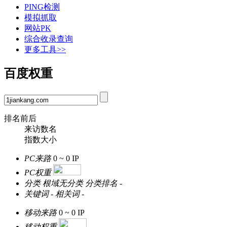
PING检测
模拟抓取
网站PK
综合收录查询
更多工具>>
百度权重
排名前后
来访数名
指数大小
PC来路
0 ~ 0
IP
PC权重
分类
根域无分类
分类排名
-
关键词
-
相关词
-
移动来路
0 ~ 0
IP
移动权重