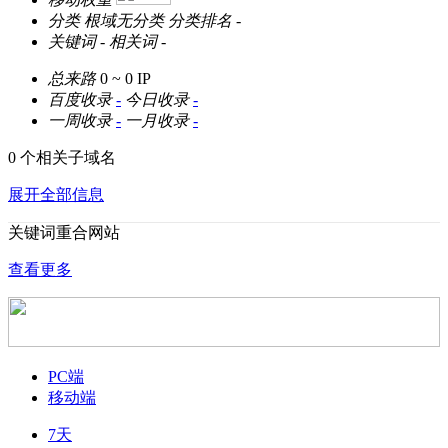
分类
根域无分类
分类排名
-
关键词
-
相关词
-
总来路
0 ~ 0
IP
百度收录
-
今日收录
-
一周收录
-
一月收录
-
0 个相关子域名
展开全部信息
关键词重合网站
查看更多
PC端
移动端
7天