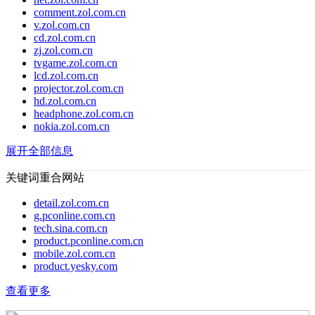
comment.zol.com.cn
v.zol.com.cn
cd.zol.com.cn
zj.zol.com.cn
tvgame.zol.com.cn
lcd.zol.com.cn
projector.zol.com.cn
hd.zol.com.cn
headphone.zol.com.cn
nokia.zol.com.cn
展开全部信息
关键词重合网站
detail.zol.com.cn
g.pconline.com.cn
tech.sina.com.cn
product.pconline.com.cn
mobile.zol.com.cn
product.yesky.com
查看更多