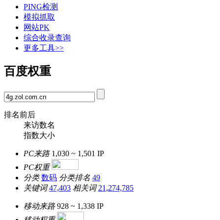
PING检测
模拟抓取
网站PK
综合收录查询
更多工具>>
百度权重
排名前后
来访数名
指数大小
PC来路
1,030 ~ 1,501
IP
PC权重
分类
数码
分类排名
49
关键词
47,403
相关词
21,274,785
移动来路
928 ~ 1,338
IP
移动权重