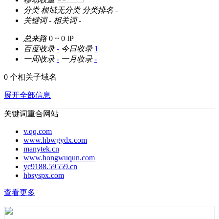
分类
根域无分类
分类排名
-
关键词
-
相关词
-
总来路
0 ~ 0
IP
百度收录
-
今日收录
1
一周收录
-
一月收录
-
0 个相关子域名
展开全部信息
关键词重合网站
v.qq.com
www.hbwgydx.com
manytek.cn
www.hongwuqun.com
yc9188.59559.cn
hbsyspx.com
查看更多