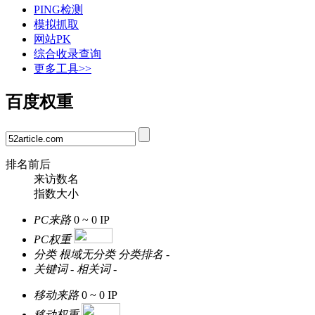
PING检测
模拟抓取
网站PK
综合收录查询
更多工具>>
百度权重
排名前后
来访数名
指数大小
PC来路
0 ~ 0
IP
PC权重
分类
根域无分类
分类排名
-
关键词
-
相关词
-
移动来路
0 ~ 0
IP
移动权重