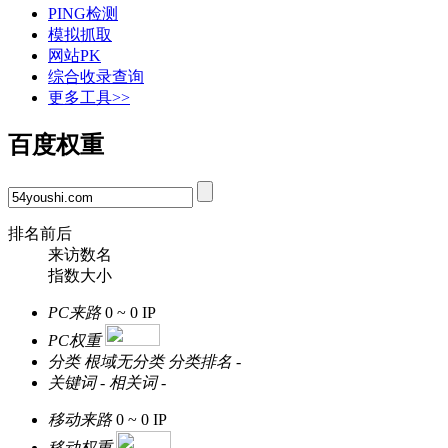
PING检测
模拟抓取
网站PK
综合收录查询
更多工具>>
百度权重
排名前后
来访数名
指数大小
PC来路
0 ~ 0
IP
PC权重
分类
根域无分类
分类排名
-
关键词
-
相关词
-
移动来路
0 ~ 0
IP
移动权重