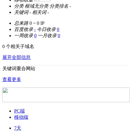
分类
根域无分类
分类排名
-
关键词
-
相关词
-
总来路
0 ~ 0
IP
百度收录
-
今日收录
0
一周收录
0
一月收录
0
0 个相关子域名
展开全部信息
关键词重合网站
查看更多
PC端
移动端
7天