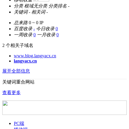
分类
根域无分类
分类排名
-
关键词
-
相关词
-
总来路
0 ~ 0
IP
百度收录
-
今日收录
0
一周收录
0
一月收录
0
2 个相关子域名
www.blog.langyacx.cn
langyacx.cn
展开全部信息
关键词重合网站
查看更多
PC端