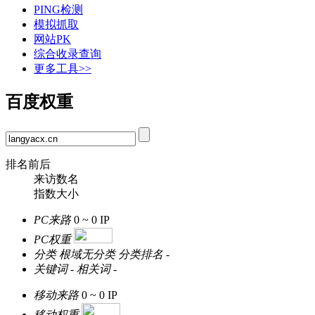
PING检测
模拟抓取
网站PK
综合收录查询
更多工具>>
百度权重
排名前后
来访数名
指数大小
PC来路
0 ~ 0
IP
PC权重
分类
根域无分类
分类排名
-
关键词
-
相关词
-
移动来路
0 ~ 0
IP
移动权重