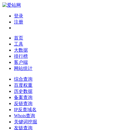
登录
注册
首页
工具
大数据
排行榜
客户端
网站统计
综合查询
百度权重
历史数据
备案查询
反链查询
IP反查域名
Whois查询
关键词挖掘
友链查询