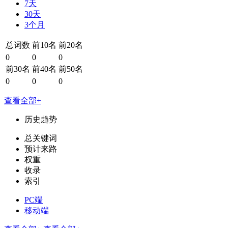
7天
30天
3个月
总词数
前10名
前20名
0
0
0
前30名
前40名
前50名
0
0
0
查看全部+
历史趋势
总关键词
预计来路
权重
收录
索引
PC端
移动端