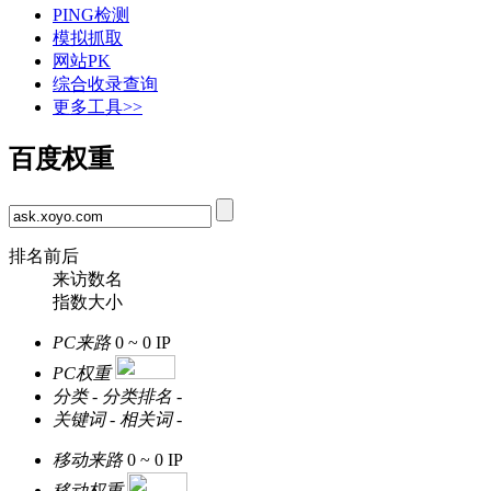
PING检测
模拟抓取
网站PK
综合收录查询
更多工具>>
百度权重
排名前后
来访数名
指数大小
PC来路
0 ~ 0
IP
PC权重
分类
-
分类排名
-
关键词
-
相关词
-
移动来路
0 ~ 0
IP
移动权重