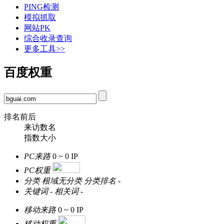
PING检测
模拟抓取
网站PK
综合收录查询
更多工具>>
百度权重
排名前后
来访数名
指数大小
PC来路
0 ~ 0
IP
PC权重
分类
根域无分类
分类排名
-
关键词
-
相关词
-
移动来路
0 ~ 0
IP
移动权重