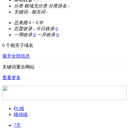
分类
根域无分类
分类排名
-
关键词
-
相关词
-
总来路
0 ~ 0
IP
百度收录
-
今日收录
0
一周收录
0
一月收录
0
0 个相关子域名
展开全部信息
关键词重合网站
查看更多
PC端
移动端
7天