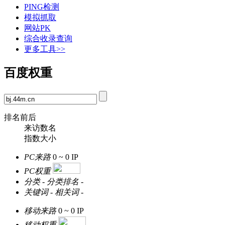
PING检测
模拟抓取
网站PK
综合收录查询
更多工具>>
百度权重
排名前后
来访数名
指数大小
PC来路
0 ~ 0
IP
PC权重
分类
-
分类排名
-
关键词
-
相关词
-
移动来路
0 ~ 0
IP
移动权重