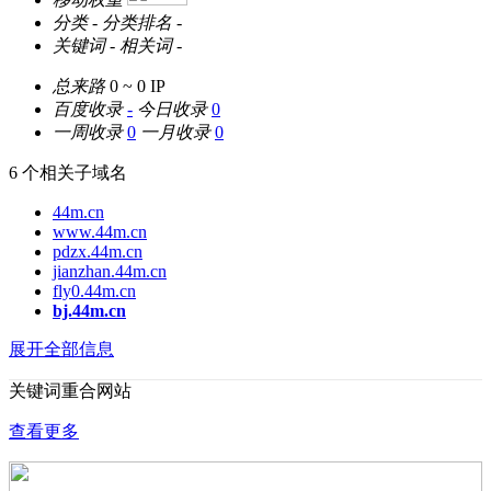
分类
-
分类排名
-
关键词
-
相关词
-
总来路
0 ~ 0
IP
百度收录
-
今日收录
0
一周收录
0
一月收录
0
6 个相关子域名
44m.cn
www.44m.cn
pdzx.44m.cn
jianzhan.44m.cn
fly0.44m.cn
bj.44m.cn
展开全部信息
关键词重合网站
查看更多