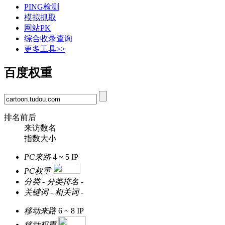
PING检测
模拟抓取
网站PK
综合收录查询
更多工具>>
百度权重
排名前后
来访数名
指数大小
PC来路
4 ~ 5
IP
PC权重
分类
-
分类排名
-
关键词
-
相关词
-
移动来路
6 ~ 8
IP
移动权重