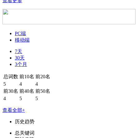
查看更多
PC端
移动端
7天
30天
3个月
总词数
前10名
前20名
5
4
4
前30名
前40名
前50名
4
5
5
查看全部+
历史趋势
总关键词