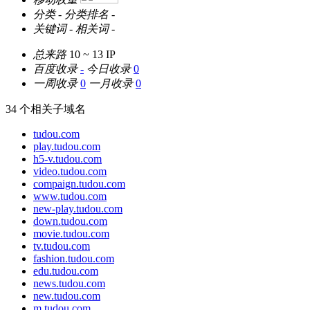
分类
-
分类排名
-
关键词
-
相关词
-
总来路
10 ~ 13
IP
百度收录
-
今日收录
0
一周收录
0
一月收录
0
34 个相关子域名
tudou.com
play.tudou.com
h5-v.tudou.com
video.tudou.com
compaign.tudou.com
www.tudou.com
new-play.tudou.com
down.tudou.com
movie.tudou.com
tv.tudou.com
fashion.tudou.com
edu.tudou.com
news.tudou.com
new.tudou.com
m.tudou.com