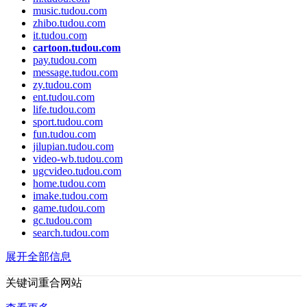
music.tudou.com
zhibo.tudou.com
it.tudou.com
cartoon.tudou.com
pay.tudou.com
message.tudou.com
zy.tudou.com
ent.tudou.com
life.tudou.com
sport.tudou.com
fun.tudou.com
jilupian.tudou.com
video-wb.tudou.com
ugcvideo.tudou.com
home.tudou.com
imake.tudou.com
game.tudou.com
gc.tudou.com
search.tudou.com
展开全部信息
关键词重合网站