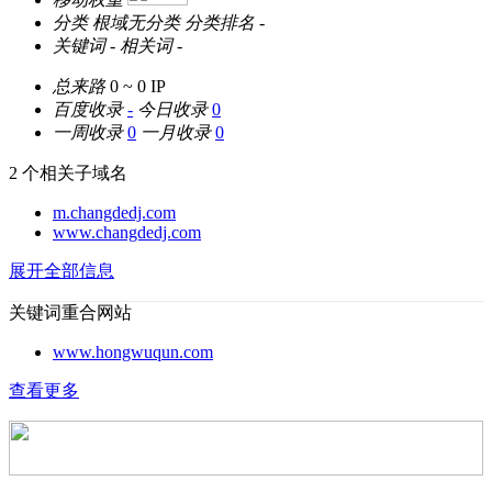
分类
根域无分类
分类排名
-
关键词
-
相关词
-
总来路
0 ~ 0
IP
百度收录
-
今日收录
0
一周收录
0
一月收录
0
2 个相关子域名
m.changdedj.com
www.changdedj.com
展开全部信息
关键词重合网站
www.hongwuqun.com
查看更多