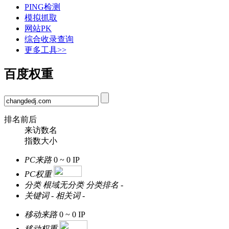
PING检测
模拟抓取
网站PK
综合收录查询
更多工具>>
百度权重
排名前后
来访数名
指数大小
PC来路
0 ~ 0
IP
PC权重
分类
根域无分类
分类排名
-
关键词
-
相关词
-
移动来路
0 ~ 0
IP
移动权重