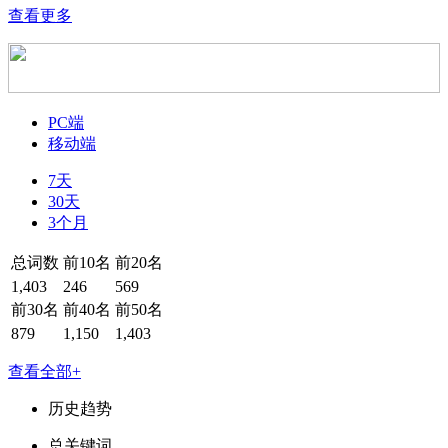
查看更多
PC端
移动端
7天
30天
3个月
总词数
前10名
前20名
1,403
246
569
前30名
前40名
前50名
879
1,150
1,403
查看全部+
历史趋势
总关键词