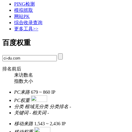
PING检测
模拟抓取
网站PK
综合收录查询
更多工具>>
百度权重
排名前后
来访数名
指数大小
PC来路
679 ~ 860
IP
PC权重
分类
根域无分类
分类排名
-
关键词
-
相关词
-
移动来路
1,543 ~ 2,436
IP
移动权重