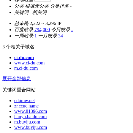
分类
根域无分类
分类排名
-
关键词
-
相关词
-
总来路
2,222 ~ 3,296
IP
百度收录
794,000
今日收录
-
一周收录
1
一月收录
34
3 个相关子域名
ci-du.com
www.ci-du.com
m.ci-du.com
展开全部信息
关键词重合网站
cdqmw.net
zr.ccuc.name
www.81396.com
hanyu.baidu.com
m.buyiju.com
www.buyiju.com