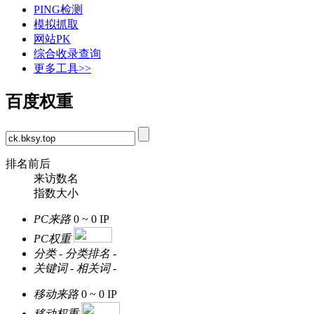
PING检测
模拟抓取
网站PK
综合收录查询
更多工具>>
百度权重
排名前后
来访数名
指数大小
PC来路
0 ~ 0
IP
PC权重
分类
-
分类排名
-
关键词
-
相关词
-
移动来路
0 ~ 0
IP
移动权重