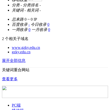
分类
-
分类排名
-
关键词
-
相关词
-
总来路
0 ~ 0
IP
百度收录
-
今日收录
0
一周收录
0
一月收录
0
2 个相关子域名
www.gzky.edu.cn
gzky.edu.cn
展开全部信息
关键词重合网站
查看更多
PC端