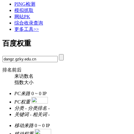
PING检测
模拟抓取
网站PK
综合收录查询
更多工具>>
百度权重
排名前后
来访数名
指数大小
PC来路
0 ~ 0
IP
PC权重
分类
-
分类排名
-
关键词
-
相关词
-
移动来路
0 ~ 0
IP
移动权重