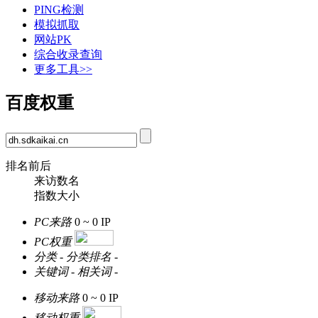
PING检测
模拟抓取
网站PK
综合收录查询
更多工具>>
百度权重
排名前后
来访数名
指数大小
PC来路
0 ~ 0
IP
PC权重
分类
-
分类排名
-
关键词
-
相关词
-
移动来路
0 ~ 0
IP
移动权重