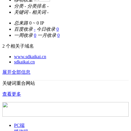
分类
-
分类排名
-
关键词
-
相关词
-
总来路
0 ~ 0
IP
百度收录
-
今日收录
0
一周收录
0
一月收录
0
2 个相关子域名
www.sdkaikai.cn
sdkaikai.cn
展开全部信息
关键词重合网站
查看更多
PC端