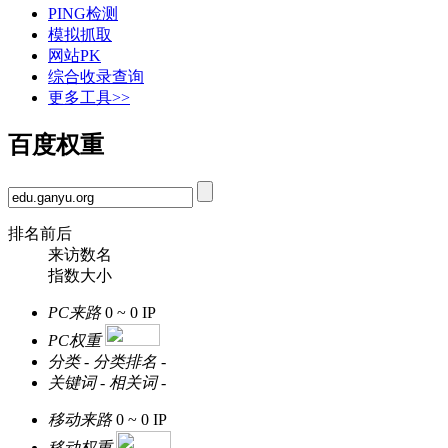
PING检测
模拟抓取
网站PK
综合收录查询
更多工具>>
百度权重
排名前后
来访数名
指数大小
PC来路
0 ~ 0
IP
PC权重
分类
-
分类排名
-
关键词
-
相关词
-
移动来路
0 ~ 0
IP
移动权重