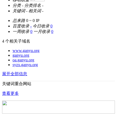
分类
-
分类排名
-
关键词
-
相关词
-
总来路
0 ~ 0
IP
百度收录
-
今日收录
0
一周收录
0
一月收录
0
4 个相关子域名
www.ganyu.org
ganyu.org
oa.ganyu.org
syzx.ganyu.org
展开全部信息
关键词重合网站
查看更多