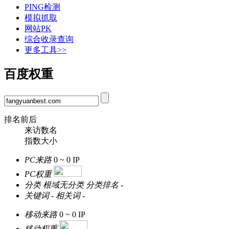
PING检测
模拟抓取
网站PK
综合收录查询
更多工具>>
百度权重
排名前后
来访数名
指数大小
PC来路
0 ~ 0
IP
PC权重
分类
根域无分类
分类排名
-
关键词
-
相关词
-
移动来路
0 ~ 0
IP
移动权重