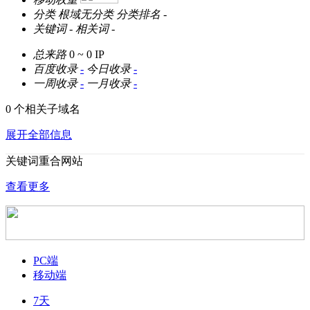
分类
根域无分类
分类排名
-
关键词
-
相关词
-
总来路
0 ~ 0
IP
百度收录
-
今日收录
-
一周收录
-
一月收录
-
0 个相关子域名
展开全部信息
关键词重合网站
查看更多
PC端
移动端
7天