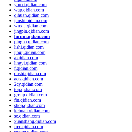
youxi.qidian.com
wap.qidian.com
qihuan.qidian.com
junshi.qidian.com
wuxia.qidian.com
jingpin.qidian.com
forum.qidian.com
pingba.qidian.com
lishi.qidian.com
jingji.qidian.com
a.qidian.com
lingyi.qidian.com
f.qidian.com
dushi.qidian.com
acts.qidian.com
2cy.qidian.com
top.qidian.com
group.qidian.com
fin.qidian.com
shop.qidian.com
kehuan.qidian.com
se.qidian.com
xuanshang.qidian.com
free.qidian.com
sgame.qidian.com