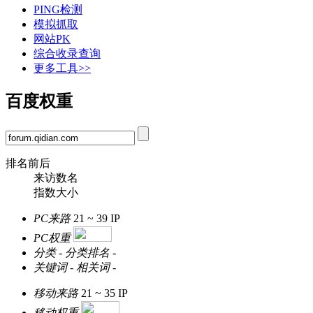
PING检测
模拟抓取
网站PK
综合收录查询
更多工具>>
百度权重
排名前后
来访数名
指数大小
PC来路
21 ~ 39
IP
PC权重
分类
-
分类排名
-
关键词
-
相关词
-
移动来路
21 ~ 35
IP
移动权重