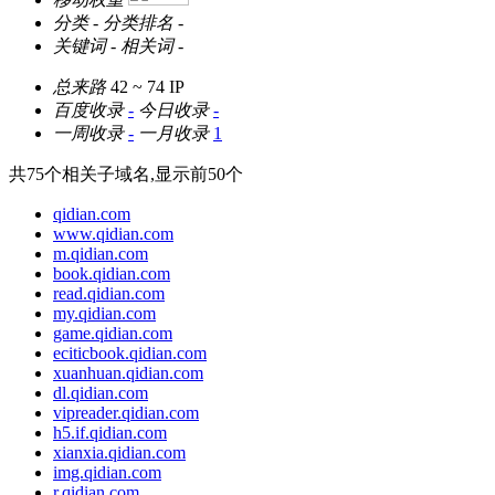
分类
-
分类排名
-
关键词
-
相关词
-
总来路
42 ~ 74
IP
百度收录
-
今日收录
-
一周收录
-
一月收录
1
共
75
个相关子域名,显示前
50
个
qidian.com
www.qidian.com
m.qidian.com
book.qidian.com
read.qidian.com
my.qidian.com
game.qidian.com
eciticbook.qidian.com
xuanhuan.qidian.com
dl.qidian.com
vipreader.qidian.com
h5.if.qidian.com
xianxia.qidian.com
img.qidian.com
r.qidian.com