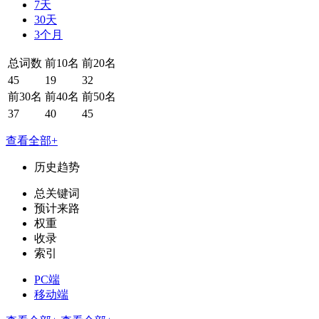
7天
30天
3个月
总词数
前10名
前20名
45
19
32
前30名
前40名
前50名
37
40
45
查看全部+
历史趋势
总关键词
预计来路
权重
收录
索引
PC端
移动端