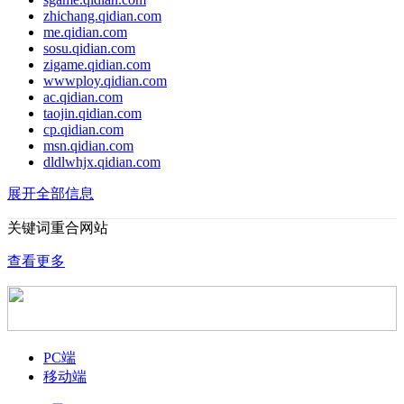
zhichang.qidian.com
me.qidian.com
sosu.qidian.com
zigame.qidian.com
wwwploy.qidian.com
ac.qidian.com
taojin.qidian.com
cp.qidian.com
msn.qidian.com
dldlwhjx.qidian.com
展开全部信息
关键词重合网站
查看更多
PC端
移动端