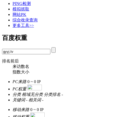
PING检测
模拟抓取
网站PK
综合收录查询
更多工具>>
百度权重
排名前后
来访数名
指数大小
PC来路
0 ~ 0
IP
PC权重
分类
根域无分类
分类排名
-
关键词
-
相关词
-
移动来路
0 ~ 0
IP
移动权重