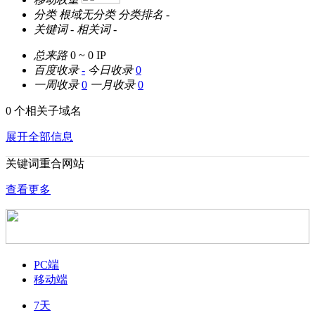
分类
根域无分类
分类排名
-
关键词
-
相关词
-
总来路
0 ~ 0
IP
百度收录
-
今日收录
0
一周收录
0
一月收录
0
0 个相关子域名
展开全部信息
关键词重合网站
查看更多
PC端
移动端
7天