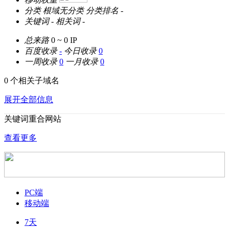
分类
根域无分类
分类排名
-
关键词
-
相关词
-
总来路
0 ~ 0
IP
百度收录
-
今日收录
0
一周收录
0
一月收录
0
0 个相关子域名
展开全部信息
关键词重合网站
查看更多
PC端
移动端
7天