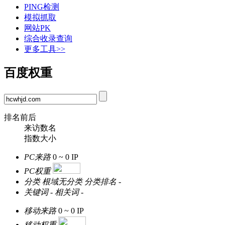
PING检测
模拟抓取
网站PK
综合收录查询
更多工具>>
百度权重
排名前后
来访数名
指数大小
PC来路
0 ~ 0
IP
PC权重
分类
根域无分类
分类排名
-
关键词
-
相关词
-
移动来路
0 ~ 0
IP
移动权重