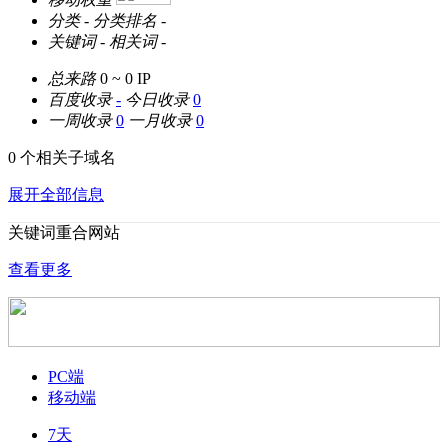
分类
-
分类排名
-
关键词
-
相关词
-
总来路
0 ~ 0
IP
百度收录
-
今日收录
0
一周收录
0
一月收录
0
0 个相关子域名
展开全部信息
关键词重合网站
查看更多
PC端
移动端
7天