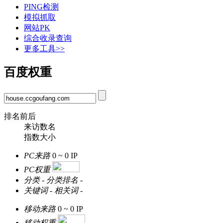
PING检测
模拟抓取
网站PK
综合收录查询
更多工具>>
百度权重
排名前后
来访数名
指数大小
PC来路
0 ~ 0
IP
PC权重
分类
-
分类排名
-
关键词
-
相关词
-
移动来路
0 ~ 0
IP
移动权重