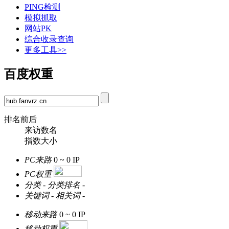
PING检测
模拟抓取
网站PK
综合收录查询
更多工具>>
百度权重
排名前后
来访数名
指数大小
PC来路
0 ~ 0
IP
PC权重
分类
-
分类排名
-
关键词
-
相关词
-
移动来路
0 ~ 0
IP
移动权重