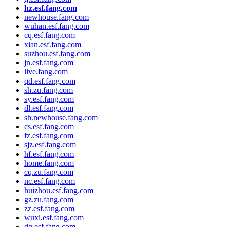
hz.esf.fang.com
newhouse.fang.com
wuhan.esf.fang.com
cq.esf.fang.com
xian.esf.fang.com
suzhou.esf.fang.com
jn.esf.fang.com
live.fang.com
qd.esf.fang.com
sh.zu.fang.com
sy.esf.fang.com
dl.esf.fang.com
sh.newhouse.fang.com
cs.esf.fang.com
fz.esf.fang.com
sjz.esf.fang.com
hf.esf.fang.com
home.fang.com
cq.zu.fang.com
nc.esf.fang.com
huizhou.esf.fang.com
gz.zu.fang.com
zz.esf.fang.com
wuxi.esf.fang.com
dg.esf.fang.com