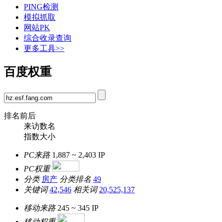
PING检测
模拟抓取
网站PK
综合收录查询
更多工具>>
百度权重
排名前后
来访数名
指数大小
PC来路
1,887 ~ 2,403
IP
PC权重
分类
房产
分类排名
49
关键词
42,546
相关词
20,525,137
移动来路
245 ~ 345
IP
移动权重