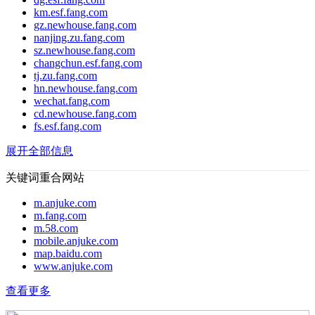
km.esf.fang.com
gz.newhouse.fang.com
nanjing.zu.fang.com
sz.newhouse.fang.com
changchun.esf.fang.com
tj.zu.fang.com
hn.newhouse.fang.com
wechat.fang.com
cd.newhouse.fang.com
fs.esf.fang.com
展开全部信息
关键词重合网站
m.anjuke.com
m.fang.com
m.58.com
mobile.anjuke.com
map.baidu.com
www.anjuke.com
查看更多