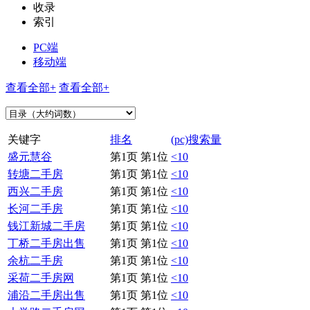
收录
索引
PC端
移动端
查看全部+
查看全部+
关键字
排名
(pc)搜索量
盛元慧谷
第1页 第1位
<10
转塘二手房
第1页 第1位
<10
西兴二手房
第1页 第1位
<10
长河二手房
第1页 第1位
<10
钱江新城二手房
第1页 第1位
<10
丁桥二手房出售
第1页 第1位
<10
余杭二手房
第1页 第1位
<10
采荷二手房网
第1页 第1位
<10
浦沿二手房出售
第1页 第1位
<10