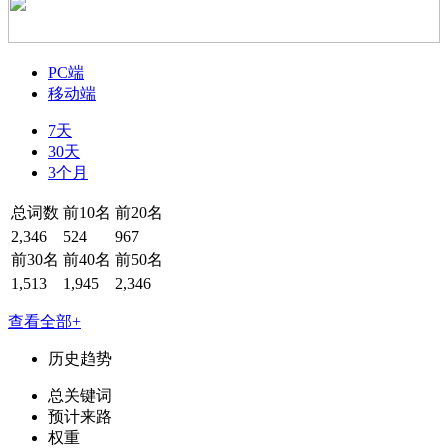
PC端
移动端
7天
30天
3个月
总词数
前10名
前20名
2,346
524
967
前30名
前40名
前50名
1,513
1,945
2,346
查看全部+
历史趋势
总关键词
预计来路
权重