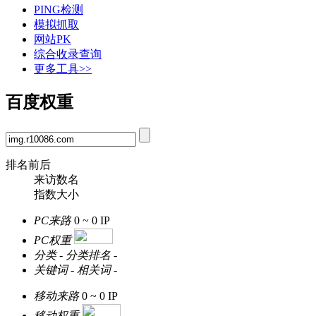
PING检测
模拟抓取
网站PK
综合收录查询
更多工具>>
百度权重
排名前后
来访数名
指数大小
PC来路
0 ~ 0
IP
PC权重
分类
-
分类排名
-
关键词
-
相关词
-
移动来路
0 ~ 0
IP
移动权重