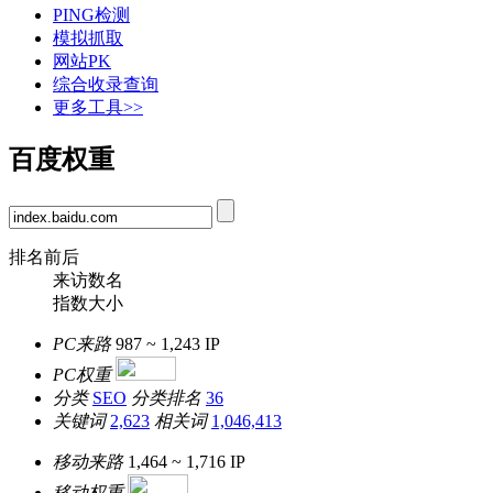
PING检测
模拟抓取
网站PK
综合收录查询
更多工具>>
百度权重
排名前后
来访数名
指数大小
PC来路
987 ~ 1,243
IP
PC权重
分类
SEO
分类排名
36
关键词
2,623
相关词
1,046,413
移动来路
1,464 ~ 1,716
IP
移动权重