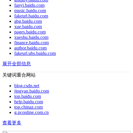
fanyi.baidu.com
music.baidu.com
fakeurl.baidu.com
abg.baidu.com
xue.baidu.com
pages.baidu.com
xueshu.baidu.com
finance.baidu.com
author.baidu.com
fakeurl.ubs.baidu.com
展开全部信息
关键词重合网站
blog.csdn.net
jingyan.baidu.com
top.baidu.com
help.baidu.com
top.chinaz.com
g.pconline.com.cn
查看更多