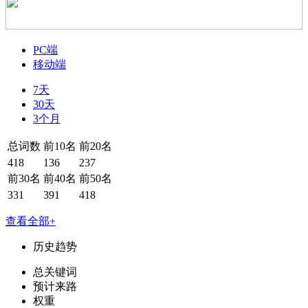
PC端
移动端
7天
30天
3个月
总词数
前10名
前20名
418
136
237
前30名
前40名
前50名
331
391
418
查看全部+
历史趋势
总关键词
预计来路
权重