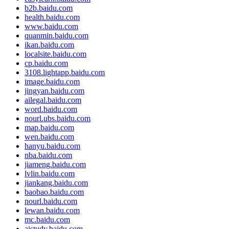
b2b.baidu.com
health.baidu.com
www.baidu.com
quanmin.baidu.com
ikan.baidu.com
localsite.baidu.com
cp.baidu.com
3108.lightapp.baidu.com
image.baidu.com
jingyan.baidu.com
ailegal.baidu.com
word.baidu.com
nourl.ubs.baidu.com
map.baidu.com
wen.baidu.com
hanyu.baidu.com
nba.baidu.com
jiameng.baidu.com
lvlin.baidu.com
jiankang.baidu.com
baobao.baidu.com
nourl.baidu.com
lewan.baidu.com
mc.baidu.com
aistudy.baidu.com