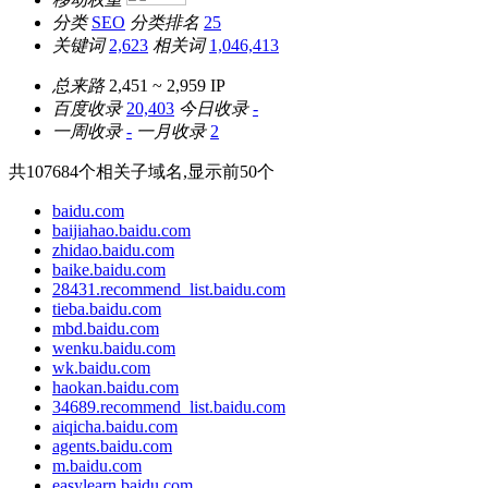
分类
SEO
分类排名
25
关键词
2,623
相关词
1,046,413
总来路
2,451 ~ 2,959
IP
百度收录
20,403
今日收录
-
一周收录
-
一月收录
2
共
107684
个相关子域名,显示前
50
个
baidu.com
baijiahao.baidu.com
zhidao.baidu.com
baike.baidu.com
28431.recommend_list.baidu.com
tieba.baidu.com
mbd.baidu.com
wenku.baidu.com
wk.baidu.com
haokan.baidu.com
34689.recommend_list.baidu.com
aiqicha.baidu.com
agents.baidu.com
m.baidu.com
easylearn.baidu.com