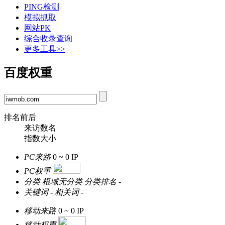
PING检测
模拟抓取
网站PK
综合收录查询
更多工具>>
百度权重
排名前后
来访数名
指数大小
PC来路
0 ~ 0
IP
PC权重
分类
根域无分类
分类排名
-
关键词
-
相关词
-
移动来路
0 ~ 0
IP
移动权重