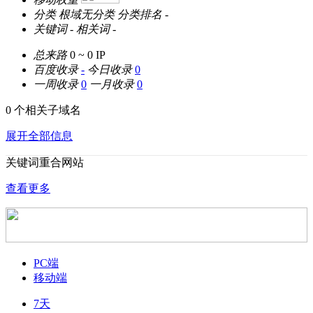
分类
根域无分类
分类排名
-
关键词
-
相关词
-
总来路
0 ~ 0
IP
百度收录
-
今日收录
0
一周收录
0
一月收录
0
0 个相关子域名
展开全部信息
关键词重合网站
查看更多
PC端
移动端
7天