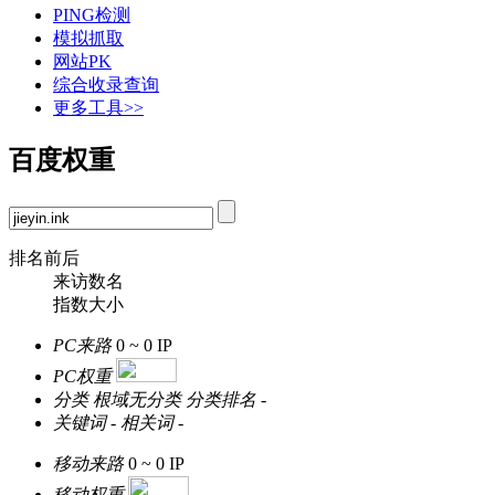
PING检测
模拟抓取
网站PK
综合收录查询
更多工具>>
百度权重
排名前后
来访数名
指数大小
PC来路
0 ~ 0
IP
PC权重
分类
根域无分类
分类排名
-
关键词
-
相关词
-
移动来路
0 ~ 0
IP
移动权重