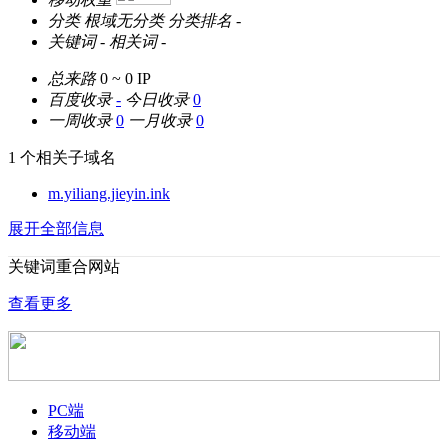
分类
根域无分类
分类排名
-
关键词
-
相关词
-
总来路
0 ~ 0
IP
百度收录
-
今日收录
0
一周收录
0
一月收录
0
1 个相关子域名
m.yiliang.jieyin.ink
展开全部信息
关键词重合网站
查看更多
PC端
移动端