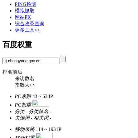
PING检测
模拟抓取
网站PK
综合收录查询
更多工具>>
百度权重
排名前后
来访数名
指数大小
PC来路
43 ~ 53
IP
PC权重
分类
-
分类排名
-
关键词
-
相关词
-
移动来路
114 ~ 193
IP
移动权重