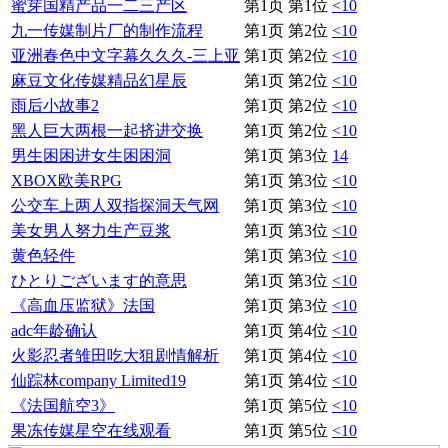
蜜芽国精产品一二三产区
第1页 第1位
<10
九一传媒制片厂的制作流程
第1页 第2位
<10
亚洲春色中文字幕久久久-三上亚
第1页 第2位
<10
麻豆文化传媒精品幻星辰
第1页 第2位
<10
雨后小故事2
第1页 第2位
<10
黑人巨大两根一起挤进交换
第1页 第2位
<10
男生困困进女生困困洞
第1页 第3位
14
XBOX欧美RPG
第1页 第3位
<10
公交车上两人双指探洞天气网
第1页 第3位
<10
美女男人努力生产豆浆
第1页 第3位
<10
黄色轻件
第1页 第3位
<10
ひとりございます的意思
第1页 第3位
<10
《高血压监狱》法国
第1页 第3位
<10
adc年龄确认
第1页 第4位
<10
火影忍者雏田吃大狙剧情解析
第1页 第4位
<10
仙踪林company Limited19
第1页 第4位
<10
《法国航空3》
第1页 第5位
<10
果冻传媒星空在线观看
第1页 第5位
<10