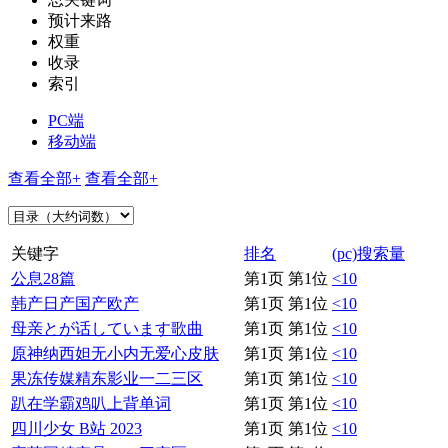
预计来路
权重
收录
索引
PC端
移动端
查看全部+
查看全部+
关键字
排名
(pc)搜索量
公息28篇
第1页 第1位
<10
韩产日产国产欧产
第1页 第1位
<10
母亲とが话しています歌曲
第1页 第1位
<10
原神纳西妲无小内无爱心皮肤
第1页 第1位
<10
果冻传媒精东影业一二三区
第1页 第1位
<10
趴在学霸鸡叭上背单词
第1页 第1位
<10
四川少女 B站 2023
第1页 第1位
<10