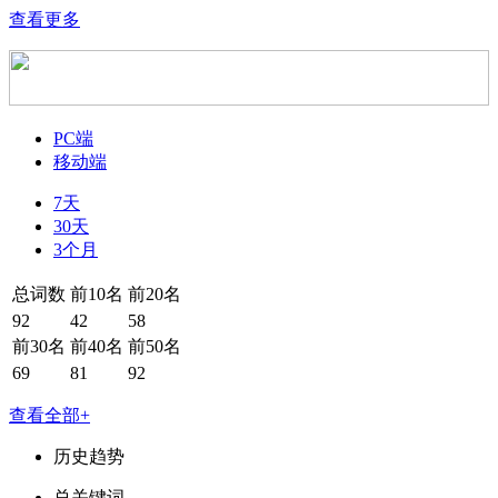
查看更多
PC端
移动端
7天
30天
3个月
总词数
前10名
前20名
92
42
58
前30名
前40名
前50名
69
81
92
查看全部+
历史趋势
总关键词