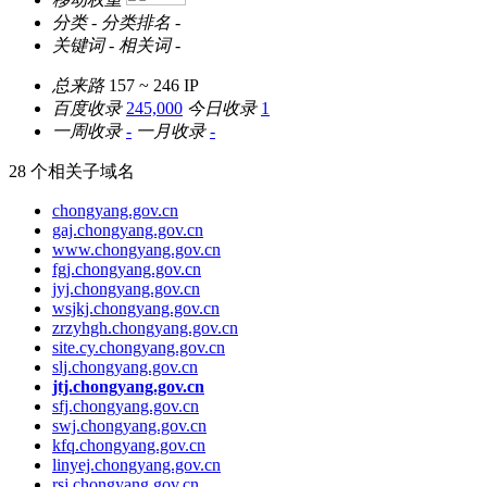
分类
-
分类排名
-
关键词
-
相关词
-
总来路
157 ~ 246
IP
百度收录
245,000
今日收录
1
一周收录
-
一月收录
-
28 个相关子域名
chongyang.gov.cn
gaj.chongyang.gov.cn
www.chongyang.gov.cn
fgj.chongyang.gov.cn
jyj.chongyang.gov.cn
wsjkj.chongyang.gov.cn
zrzyhgh.chongyang.gov.cn
site.cy.chongyang.gov.cn
slj.chongyang.gov.cn
jtj.chongyang.gov.cn
sfj.chongyang.gov.cn
swj.chongyang.gov.cn
kfq.chongyang.gov.cn
linyej.chongyang.gov.cn
rsj.chongyang.gov.cn