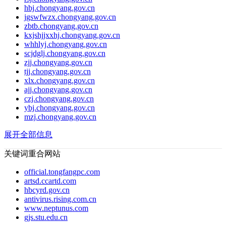
hbj.chongyang.gov.cn
jgswfwzx.chongyang.gov.cn
zbtb.chongyang.gov.cn
kxjshjjxxhj.chongyang.gov.cn
whhlyj.chongyang.gov.cn
scjdglj.chongyang.gov.cn
zjj.chongyang.gov.cn
tjj.chongyang.gov.cn
xlx.chongyang.gov.cn
ajj.chongyang.gov.cn
czj.chongyang.gov.cn
ybj.chongyang.gov.cn
mzj.chongyang.gov.cn
展开全部信息
关键词重合网站
official.tongfangpc.com
artsd.ccartd.com
hbcyrd.gov.cn
antivirus.rising.com.cn
www.neptunus.com
gjs.stu.edu.cn