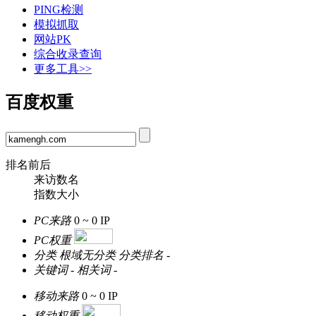
PING检测
模拟抓取
网站PK
综合收录查询
更多工具>>
百度权重
排名前后
来访数名
指数大小
PC来路
0 ~ 0
IP
PC权重
分类
根域无分类
分类排名
-
关键词
-
相关词
-
移动来路
0 ~ 0
IP
移动权重