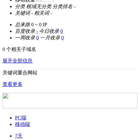
分类
根域无分类
分类排名
-
关键词
-
相关词
-
总来路
0 ~ 0
IP
百度收录
-
今日收录
0
一周收录
0
一月收录
0
0 个相关子域名
展开全部信息
关键词重合网站
查看更多
PC端
移动端
7天