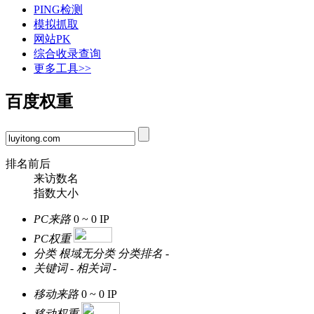
PING检测
模拟抓取
网站PK
综合收录查询
更多工具>>
百度权重
排名前后
来访数名
指数大小
PC来路
0 ~ 0
IP
PC权重
分类
根域无分类
分类排名
-
关键词
-
相关词
-
移动来路
0 ~ 0
IP
移动权重