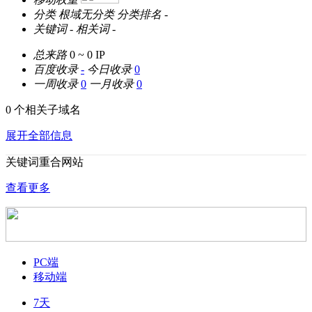
分类
根域无分类
分类排名
-
关键词
-
相关词
-
总来路
0 ~ 0
IP
百度收录
-
今日收录
0
一周收录
0
一月收录
0
0 个相关子域名
展开全部信息
关键词重合网站
查看更多
PC端
移动端
7天