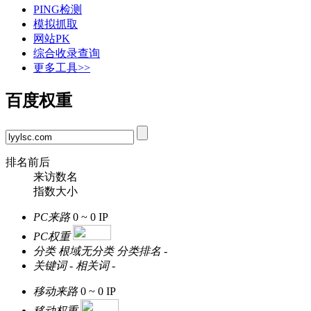
PING检测
模拟抓取
网站PK
综合收录查询
更多工具>>
百度权重
排名前后
来访数名
指数大小
PC来路
0 ~ 0
IP
PC权重
分类
根域无分类
分类排名
-
关键词
-
相关词
-
移动来路
0 ~ 0
IP
移动权重