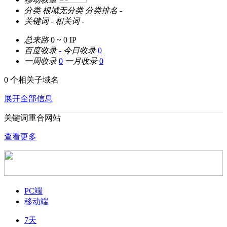
分类
根域无分类
分类排名
-
关键词
-
相关词
-
总来路
0 ~ 0
IP
百度收录
-
今日收录
0
一周收录
0
一月收录
0
0 个相关子域名
展开全部信息
关键词重合网站
查看更多
PC端
移动端
7天