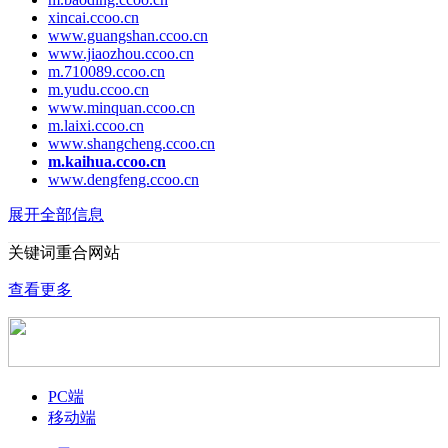
xincai.ccoo.cn
www.guangshan.ccoo.cn
www.jiaozhou.ccoo.cn
m.710089.ccoo.cn
m.yudu.ccoo.cn
www.minquan.ccoo.cn
m.laixi.ccoo.cn
www.shangcheng.ccoo.cn
m.kaihua.ccoo.cn
www.dengfeng.ccoo.cn
展开全部信息
关键词重合网站
查看更多
PC端
移动端