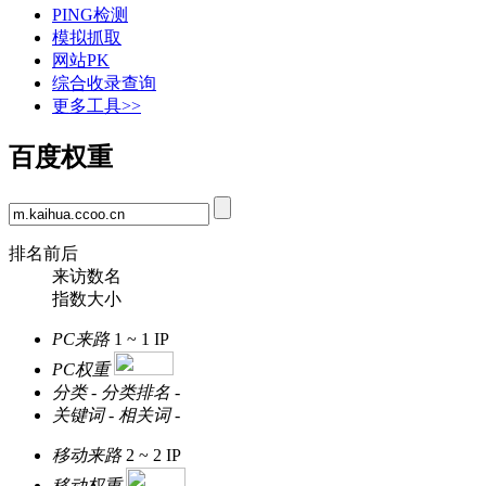
PING检测
模拟抓取
网站PK
综合收录查询
更多工具>>
百度权重
排名前后
来访数名
指数大小
PC来路
1 ~ 1
IP
PC权重
分类
-
分类排名
-
关键词
-
相关词
-
移动来路
2 ~ 2
IP
移动权重