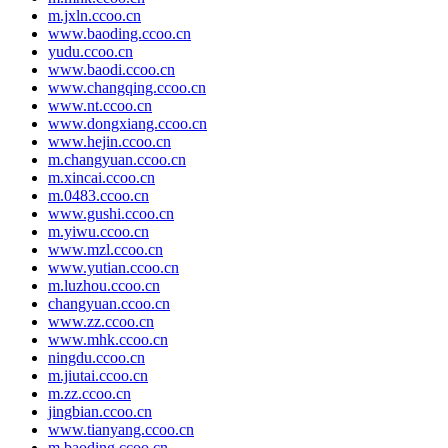
m.jxln.ccoo.cn
www.baoding.ccoo.cn
yudu.ccoo.cn
www.baodi.ccoo.cn
www.changqing.ccoo.cn
www.nt.ccoo.cn
www.dongxiang.ccoo.cn
www.hejin.ccoo.cn
m.changyuan.ccoo.cn
m.xincai.ccoo.cn
m.0483.ccoo.cn
www.gushi.ccoo.cn
m.yiwu.ccoo.cn
www.mzl.ccoo.cn
www.yutian.ccoo.cn
m.luzhou.ccoo.cn
changyuan.ccoo.cn
www.zz.ccoo.cn
www.mhk.ccoo.cn
ningdu.ccoo.cn
m.jiutai.ccoo.cn
m.zz.ccoo.cn
jingbian.ccoo.cn
www.tianyang.ccoo.cn
m.baoding.ccoo.cn