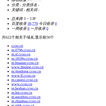
分类
-
分类排名
-
关键词
-
相关词
-
总来路
3 ~ 3
IP
百度收录
39,779
今日收录
0
一周收录
0
一月收录
0
共
622
个相关子域名,显示前
50
个
ccoo.cn
m.0796.ccoo.cn
m.sf.ccoo.cn
m.1818js.ccoo.cn
m.huanan.ccoo.cn
www.linqing.ccoo.cn
m.jingdong.ccoo.cn
www.lf.ccoo.cn
m.cangxi.ccoo.cn
www.ccoo.cn
m.heshan.ccoo.cn
m.lep.ccoo.cn
m.gaozhou.ccoo.cn
m.zhanhua.ccoo.cn
m.mhk.ccoo.cn