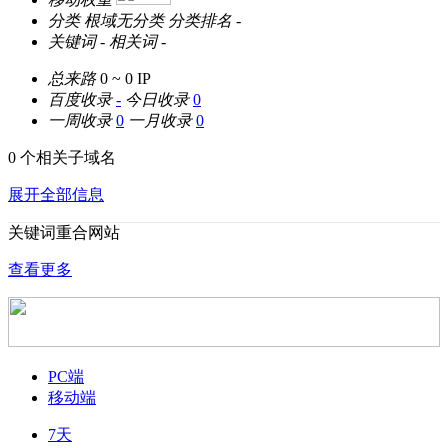
分类
根域无分类
分类排名
-
关键词
-
相关词
-
总来路
0 ~ 0
IP
百度收录
-
今日收录
0
一周收录
0
一月收录
0
0 个相关子域名
展开全部信息
关键词重合网站
查看更多
PC端
移动端
7天