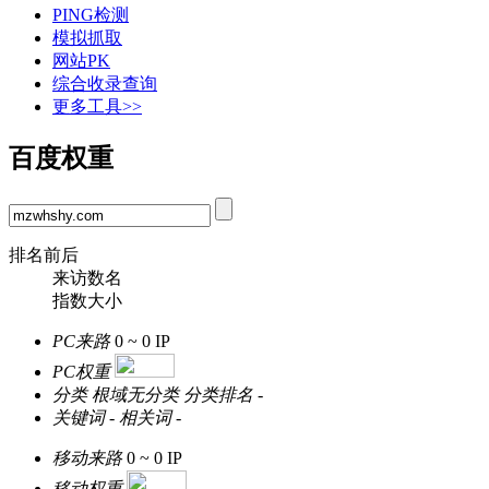
PING检测
模拟抓取
网站PK
综合收录查询
更多工具>>
百度权重
排名前后
来访数名
指数大小
PC来路
0 ~ 0
IP
PC权重
分类
根域无分类
分类排名
-
关键词
-
相关词
-
移动来路
0 ~ 0
IP
移动权重