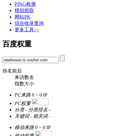
PING检测
模拟抓取
网站PK
综合收录查询
更多工具>>
百度权重
排名前后
来访数名
指数大小
PC来路
0 ~ 0
IP
PC权重
分类
-
分类排名
-
关键词
-
相关词
-
移动来路
0 ~ 0
IP
移动权重