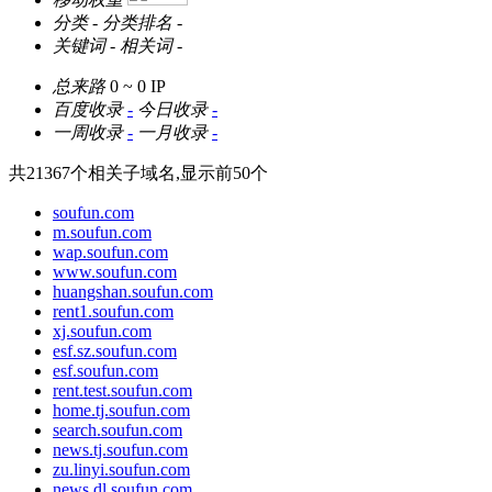
分类
-
分类排名
-
关键词
-
相关词
-
总来路
0 ~ 0
IP
百度收录
-
今日收录
-
一周收录
-
一月收录
-
共
21367
个相关子域名,显示前
50
个
soufun.com
m.soufun.com
wap.soufun.com
www.soufun.com
huangshan.soufun.com
rent1.soufun.com
xj.soufun.com
esf.sz.soufun.com
esf.soufun.com
rent.test.soufun.com
home.tj.soufun.com
search.soufun.com
news.tj.soufun.com
zu.linyi.soufun.com
news.dl.soufun.com