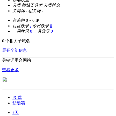
分类
根域无分类
分类排名
-
关键词
-
相关词
-
总来路
0 ~ 0
IP
百度收录
-
今日收录
0
一周收录
0
一月收录
0
0 个相关子域名
展开全部信息
关键词重合网站
查看更多
PC端
移动端
7天