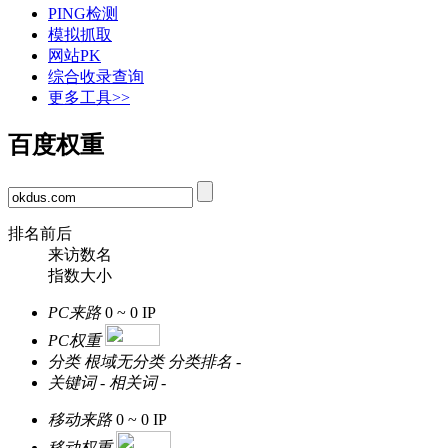
PING检测
模拟抓取
网站PK
综合收录查询
更多工具>>
百度权重
排名前后
来访数名
指数大小
PC来路
0 ~ 0
IP
PC权重
分类
根域无分类
分类排名
-
关键词
-
相关词
-
移动来路
0 ~ 0
IP
移动权重