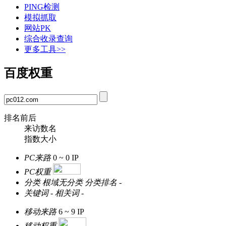
PING检测
模拟抓取
网站PK
综合收录查询
更多工具>>
百度权重
排名前后
来访数名
指数大小
PC来路
0 ~ 0
IP
PC权重
分类
根域无分类
分类排名
-
关键词
-
相关词
-
移动来路
6 ~ 9
IP
移动权重