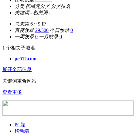
分类
根域无分类
分类排名
-
关键词
-
相关词
-
总来路
6 ~ 9
IP
百度收录
29,500
今日收录
0
一周收录
0
一月收录
0
1 个相关子域名
pc012.com
展开全部信息
关键词重合网站
查看更多
PC端
移动端