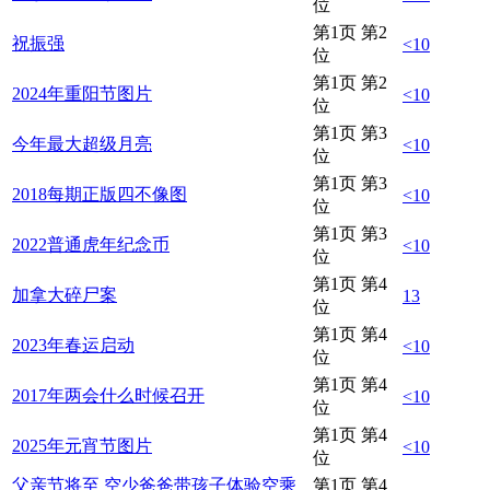
位
第1页 第2
祝振强
<10
位
第1页 第2
2024年重阳节图片
<10
位
第1页 第3
今年最大超级月亮
<10
位
第1页 第3
2018每期正版四不像图
<10
位
第1页 第3
2022普通虎年纪念币
<10
位
第1页 第4
加拿大碎尸案
13
位
第1页 第4
2023年春运启动
<10
位
第1页 第4
2017年两会什么时候召开
<10
位
第1页 第4
2025年元宵节图片
<10
位
父亲节将至 空少爸爸带孩子体验空乘
第1页 第4