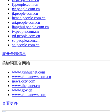
fj.people.com.cn
tw.people.com.cn
jl.people.com.cn
henan.people.com.cn
art.people.com.cn
lianghui.people.com.cn
tv.people.com.cn
gd.people.com.cn
sd.people.com.cn
sn.people.com.cn
展开全部信息
关键词重合网站
www.xinhuanet.com
www.chinanews.com.cn
news.cctv.com
www.thepaper.cn
www.gov.cn
www.chinanews.com
查看更多