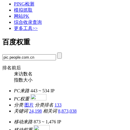
PING检测
模拟抓取
网站PK
综合收录查询
更多工具>>
百度权重
排名前后
来访数名
指数大小
PC来路
443 ~ 534
IP
PC权重
分类
图片
分类排名
133
关键词
24,198
相关词
8,873,038
移动来路
873 ~ 1,476
IP
移动权重