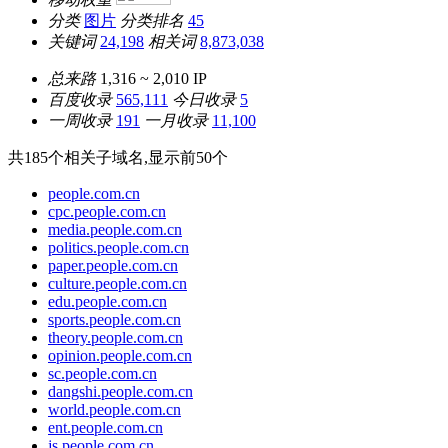
分类
图片
分类排名
45
关键词
24,198
相关词
8,873,038
总来路
1,316 ~ 2,010
IP
百度收录
565,111
今日收录
5
一周收录
191
一月收录
11,100
共
185
个相关子域名,显示前
50
个
people.com.cn
cpc.people.com.cn
media.people.com.cn
politics.people.com.cn
paper.people.com.cn
culture.people.com.cn
edu.people.com.cn
sports.people.com.cn
theory.people.com.cn
opinion.people.com.cn
sc.people.com.cn
dangshi.people.com.cn
world.people.com.cn
ent.people.com.cn
js.people.com.cn