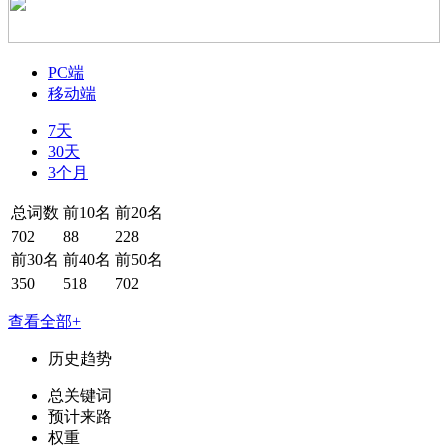
PC端
移动端
7天
30天
3个月
总词数
前10名
前20名
702
88
228
前30名
前40名
前50名
350
518
702
查看全部+
历史趋势
总关键词
预计来路
权重