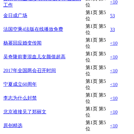
<10
工作
位
第1页 第5
金日成广场
53
位
第1页 第5
法国空乘4法版在线播放免费
33
位
第1页 第5
杨幂回应婚变传闻
<10
位
第1页 第5
吴奇隆前妻混血儿女颜值超高
<10
位
第1页 第5
2017年全国两会召开时间
<10
位
第1页 第5
宁夏成立60周年
<10
位
第1页 第5
李志为什么封禁
<10
位
第1页 第5
北京谁接见了郑丽文
<10
位
第1页 第5
原创精选
<10
位