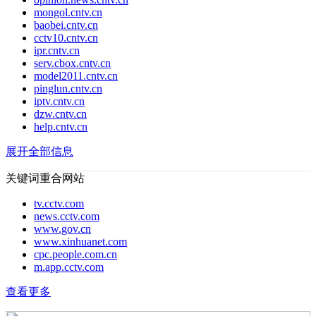
mongol.cntv.cn
baobei.cntv.cn
cctv10.cntv.cn
ipr.cntv.cn
serv.cbox.cntv.cn
model2011.cntv.cn
pinglun.cntv.cn
iptv.cntv.cn
dzw.cntv.cn
help.cntv.cn
展开全部信息
关键词重合网站
tv.cctv.com
news.cctv.com
www.gov.cn
www.xinhuanet.com
cpc.people.com.cn
m.app.cctv.com
查看更多