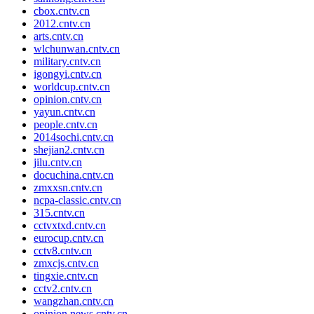
cbox.cntv.cn
2012.cntv.cn
arts.cntv.cn
wlchunwan.cntv.cn
military.cntv.cn
igongyi.cntv.cn
worldcup.cntv.cn
opinion.cntv.cn
yayun.cntv.cn
people.cntv.cn
2014sochi.cntv.cn
shejian2.cntv.cn
jilu.cntv.cn
docuchina.cntv.cn
zmxxsn.cntv.cn
ncpa-classic.cntv.cn
315.cntv.cn
cctvxtxd.cntv.cn
eurocup.cntv.cn
cctv8.cntv.cn
zmxcjs.cntv.cn
tingxie.cntv.cn
cctv2.cntv.cn
wangzhan.cntv.cn
opinion.news.cntv.cn