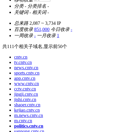
分类
-
分类排名
-
关键词
-
相关词
-
总来路
2,087 ~ 3,734
IP
百度收录
851,000
今日收录
-
一周收录
-
一月收录
1
共
111
个相关子域名,显示前
50
个
cntv.cn
tv.cntv.cn
news.cntv.cn
sports.cntv.cn
app.cntv.cn
www.cntv.cn
cctv.cntv.cn
jingji.cntv.cn
jishi.cntv.cn
shaoer.cntv.cn
kejiao.cntv.cn
m.news.cntv.cn
m.cntv.cn
politics.cntv.cn
sannong.cntv.cn