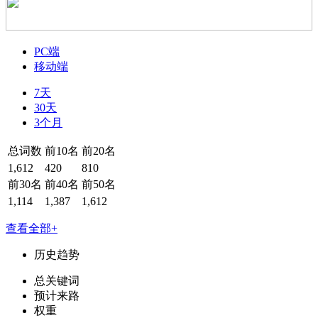
PC端
移动端
7天
30天
3个月
总词数
前10名
前20名
1,612
420
810
前30名
前40名
前50名
1,114
1,387
1,612
查看全部+
历史趋势
总关键词
预计来路
权重