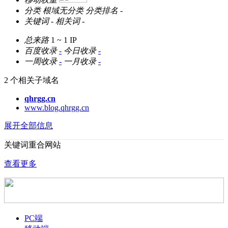
分类
根域无分类
分类排名
-
关键词
-
相关词
-
总来路
1 ~ 1
IP
百度收录
-
今日收录
-
一周收录
-
一月收录
-
2 个相关子域名
qhrgg.cn
www.blog.qhrgg.cn
展开全部信息
关键词重合网站
查看更多
PC端