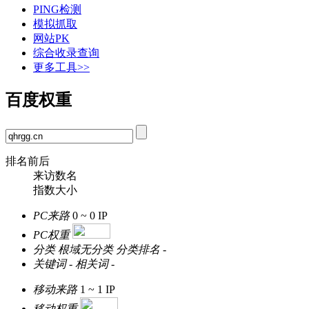
PING检测
模拟抓取
网站PK
综合收录查询
更多工具>>
百度权重
排名前后
来访数名
指数大小
PC来路
0 ~ 0
IP
PC权重
分类
根域无分类
分类排名
-
关键词
-
相关词
-
移动来路
1 ~ 1
IP
移动权重