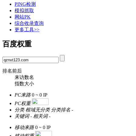
PING检测
模拟抓取
网站PK
综合收录查询
更多工具>>
百度权重
排名前后
来访数名
指数大小
PC来路
0 ~ 0
IP
PC权重
分类
根域无分类
分类排名
-
关键词
-
相关词
-
移动来路
0 ~ 0
IP
移动权重