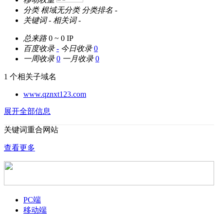
分类
根域无分类
分类排名
-
关键词
-
相关词
-
总来路
0 ~ 0
IP
百度收录
-
今日收录
0
一周收录
0
一月收录
0
1 个相关子域名
www.qznxt123.com
展开全部信息
关键词重合网站
查看更多
PC端
移动端