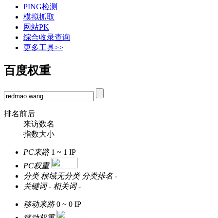
PING检测
模拟抓取
网站PK
综合收录查询
更多工具>>
百度权重
排名前后
来访数名
指数大小
PC来路
1 ~ 1
IP
PC权重
分类
根域无分类
分类排名
-
关键词
-
相关词
-
移动来路
0 ~ 0
IP
移动权重