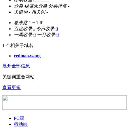
分类
根域无分类
分类排名
-
关键词
-
相关词
-
总来路
1 ~ 1
IP
百度收录
-
今日收录
0
一周收录
0
一月收录
0
1 个相关子域名
redmao.wang
展开全部信息
关键词重合网站
查看更多
PC端
移动端