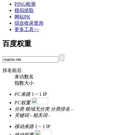
PING检测
模拟抓取
网站PK
综合收录查询
更多工具>>
百度权重
排名前后
来访数名
指数大小
PC来路
1 ~ 1
IP
PC权重
分类
根域无分类
分类排名
-
关键词
-
相关词
-
移动来路
1 ~ 1
IP
移动权重