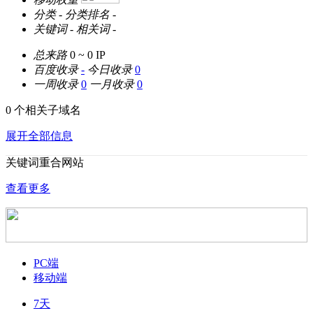
分类
-
分类排名
-
关键词
-
相关词
-
总来路
0 ~ 0
IP
百度收录
-
今日收录
0
一周收录
0
一月收录
0
0 个相关子域名
展开全部信息
关键词重合网站
查看更多
PC端
移动端
7天