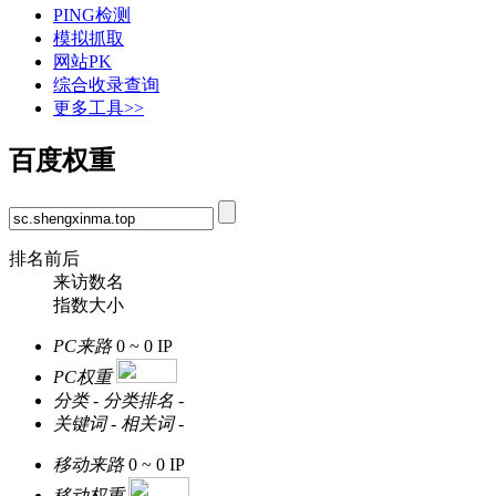
PING检测
模拟抓取
网站PK
综合收录查询
更多工具>>
百度权重
排名前后
来访数名
指数大小
PC来路
0 ~ 0
IP
PC权重
分类
-
分类排名
-
关键词
-
相关词
-
移动来路
0 ~ 0
IP
移动权重