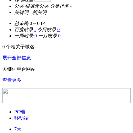
分类
根域无分类
分类排名
-
关键词
-
相关词
-
总来路
0 ~ 0
IP
百度收录
-
今日收录
0
一周收录
0
一月收录
0
0 个相关子域名
展开全部信息
关键词重合网站
查看更多
PC端
移动端
7天