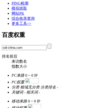
PING检测
模拟抓取
网站PK
综合收录查询
更多工具>>
百度权重
排名前后
来访数名
指数大小
PC来路
0 ~ 0
IP
PC权重
分类
根域无分类
分类排名
-
关键词
-
相关词
-
移动来路
0 ~ 0
IP
移动权重