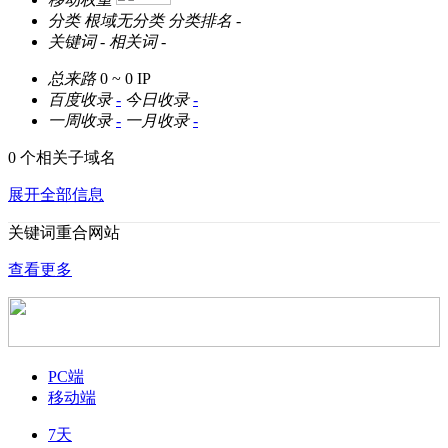
分类
根域无分类
分类排名
-
关键词
-
相关词
-
总来路
0 ~ 0
IP
百度收录
-
今日收录
-
一周收录
-
一月收录
-
0 个相关子域名
展开全部信息
关键词重合网站
查看更多
PC端
移动端
7天