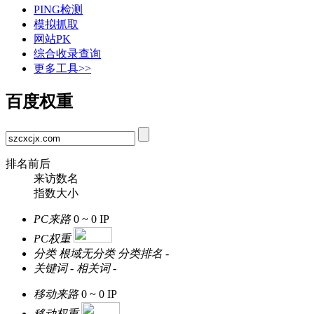
PING检测
模拟抓取
网站PK
综合收录查询
更多工具>>
百度权重
排名前后
来访数名
指数大小
PC来路
0 ~ 0
IP
PC权重
分类
根域无分类
分类排名
-
关键词
-
相关词
-
移动来路
0 ~ 0
IP
移动权重