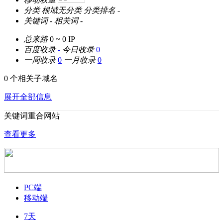
分类
根域无分类
分类排名
-
关键词
-
相关词
-
总来路
0 ~ 0
IP
百度收录
-
今日收录
0
一周收录
0
一月收录
0
0 个相关子域名
展开全部信息
关键词重合网站
查看更多
PC端
移动端
7天