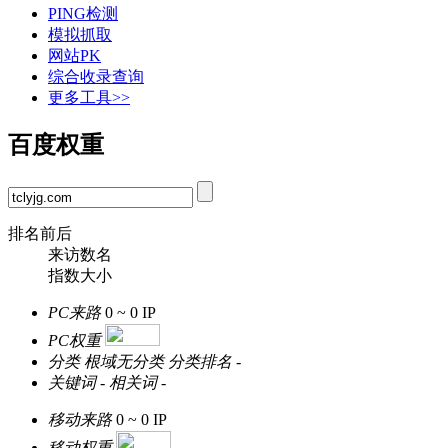
PING检测
模拟抓取
网站PK
综合收录查询
更多工具>>
百度权重
排名前后
来访数名
指数大小
PC来路
0 ~ 0
IP
PC权重
分类
根域无分类
分类排名
-
关键词
-
相关词
-
移动来路
0 ~ 0
IP
移动权重