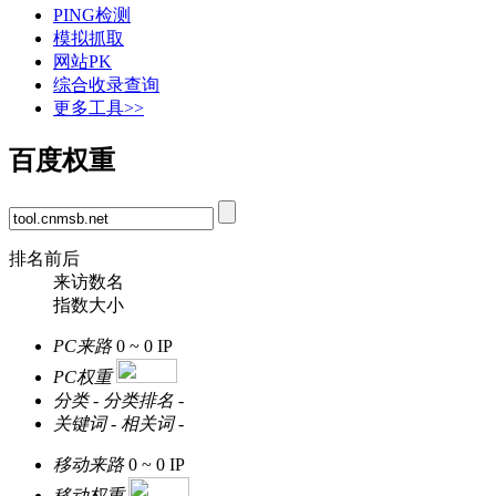
PING检测
模拟抓取
网站PK
综合收录查询
更多工具>>
百度权重
排名前后
来访数名
指数大小
PC来路
0 ~ 0
IP
PC权重
分类
-
分类排名
-
关键词
-
相关词
-
移动来路
0 ~ 0
IP
移动权重