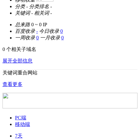
分类
-
分类排名
-
关键词
-
相关词
-
总来路
0 ~ 0
IP
百度收录
-
今日收录
0
一周收录
0
一月收录
0
0 个相关子域名
展开全部信息
关键词重合网站
查看更多
PC端
移动端
7天