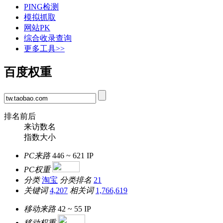
PING检测
模拟抓取
网站PK
综合收录查询
更多工具>>
百度权重
排名前后
来访数名
指数大小
PC来路
446 ~ 621
IP
PC权重
分类
淘宝
分类排名
21
关键词
4,207
相关词
1,766,619
移动来路
42 ~ 55
IP
移动权重