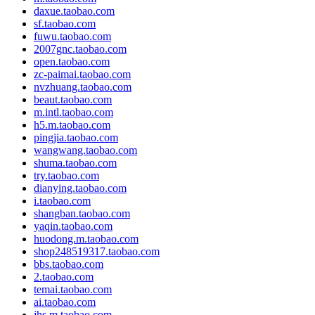
daxue.taobao.com
sf.taobao.com
fuwu.taobao.com
2007gnc.taobao.com
open.taobao.com
zc-paimai.taobao.com
nvzhuang.taobao.com
beaut.taobao.com
m.intl.taobao.com
h5.m.taobao.com
pingjia.taobao.com
wangwang.taobao.com
shuma.taobao.com
try.taobao.com
dianying.taobao.com
i.taobao.com
shangban.taobao.com
yaqin.taobao.com
huodong.m.taobao.com
shop248519317.taobao.com
bbs.taobao.com
2.taobao.com
temai.taobao.com
ai.taobao.com
jhs.m.taobao.com