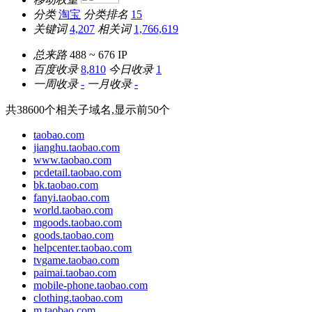
分类
淘宝
分类排名
15
关键词
4,207
相关词
1,766,619
总来路
488 ~ 676
IP
百度收录
8,810
今日收录
1
一周收录
-
一月收录
-
共
38600
个相关子域名,显示前
50
个
taobao.com
jianghu.taobao.com
www.taobao.com
pcdetail.taobao.com
bk.taobao.com
fanyi.taobao.com
world.taobao.com
mgoods.taobao.com
goods.taobao.com
helpcenter.taobao.com
tvgame.taobao.com
paimai.taobao.com
mobile-phone.taobao.com
clothing.taobao.com
m.taobao.com