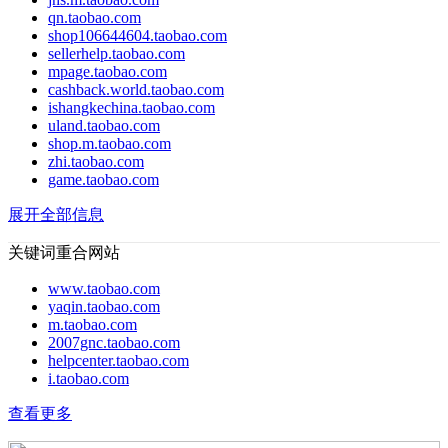
qn.taobao.com
shop106644604.taobao.com
sellerhelp.taobao.com
mpage.taobao.com
cashback.world.taobao.com
ishangkechina.taobao.com
uland.taobao.com
shop.m.taobao.com
zhi.taobao.com
game.taobao.com
展开全部信息
关键词重合网站
www.taobao.com
yaqin.taobao.com
m.taobao.com
2007gnc.taobao.com
helpcenter.taobao.com
i.taobao.com
查看更多