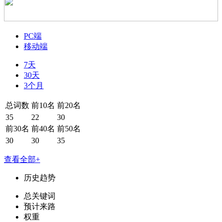
PC端
移动端
7天
30天
3个月
总词数
前10名
前20名
35
22
30
前30名
前40名
前50名
30
30
35
查看全部+
历史趋势
总关键词
预计来路
权重