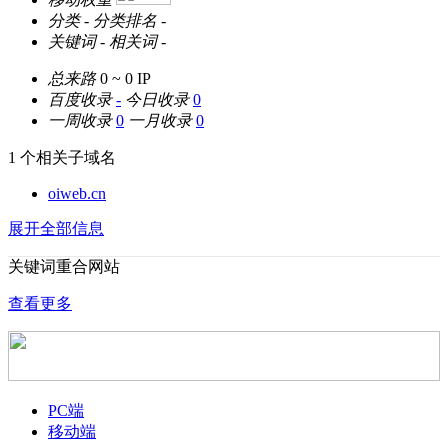
分类
-
分类排名
-
关键词
-
相关词
-
总来路
0 ~ 0
IP
百度收录
-
今日收录
0
一周收录
0
一月收录
0
1 个相关子域名
oiweb.cn
展开全部信息
关键词重合网站
查看更多
PC端
移动端