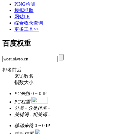
PING检测
模拟抓取
网站PK
综合收录查询
更多工具>>
百度权重
排名前后
来访数名
指数大小
PC来路
0 ~ 0
IP
PC权重
分类
-
分类排名
-
关键词
-
相关词
-
移动来路
0 ~ 0
IP
移动权重