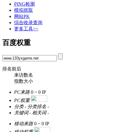
PING检测
模拟抓取
网站PK
综合收录查询
更多工具>>
百度权重
排名前后
来访数名
指数大小
PC来路
0 ~ 0
IP
PC权重
分类
-
分类排名
-
关键词
-
相关词
-
移动来路
0 ~ 0
IP
移动权重